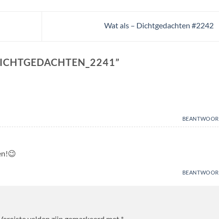
Wat als – Dichtgedachten #2242
DICHTGEDACHTEN_2241
”
BEANTWOOR
en!😉
BEANTWOOR
Vereiste velden zijn gemarkeerd met
*