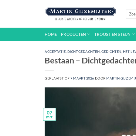
Ga
naar
Zoeke
naar:
inhoud
HOME
PRODUCTEN
TROOST EN STEUN
ACCEPTATIE
,
DICHTGEDACHTEN
,
GEDICHTEN
,
HET LE
Bestaan – Dichtgedacht
GEPLAATST OP
7 MAART 2026
DOOR
MARTIN GIJZEMI
07
mrt