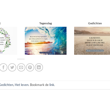
t
Tegenslag
Gedichten
Gedichten
,
Het leven
. Bookmark de
link
.