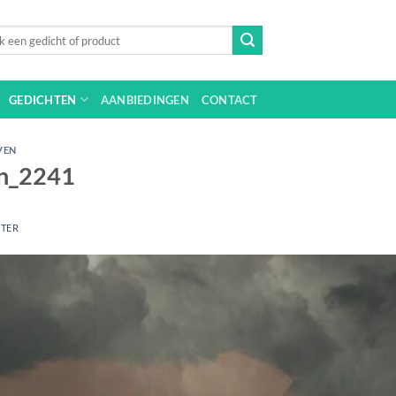
n
GEDICHTEN
AANBIEDINGEN
CONTACT
VEN
en_2241
JTER