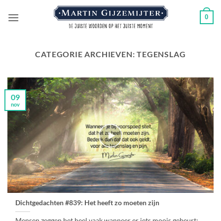
Ga
0
naar
inhoud
CATEGORIE ARCHIEVEN:
TEGENSLAG
09
nov
Dichtgedachten #839: Het heeft zo moeten zijn
Mensen zeggen het heel vaak wanneer er iets moois gebeurt: