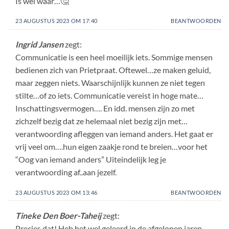
Is wel waar…🤔
23 AUGUSTUS 2023 OM 17:40
BEANTWOORDEN
Ingrid Jansen
zegt:
Communicatie is een heel moeilijk iets. Sommige mensen
bedienen zich van Prietpraat. Oftewel…ze maken geluid,
maar zeggen niets. Waarschijnlijk kunnen ze niet tegen
stilte…of zo iets. Communicatie vereist in hoge mate…
Inschattingsvermogen…. En idd. mensen zijn zo met
zichzelf bezig dat ze helemaal niet bezig zijn met…
verantwoording afleggen van iemand anders. Het gaat er
vrij veel om….hun eigen zaakje rond te breien…voor het
“Oog van iemand anders” Uiteindelijk leg je
verantwoording af..aan jezelf.
23 AUGUSTUS 2023 OM 13:46
BEANTWOORDEN
Tineke Den Boer-Taheij
zegt:
Precies dat! Heb het wel geleerd in de afgelopen jaren.