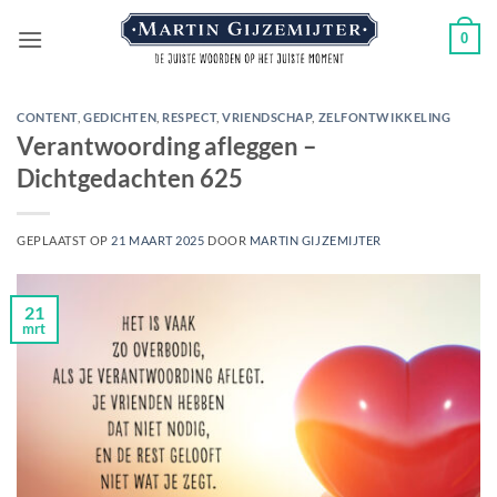
Ga
0
naar
inhoud
CONTENT
,
GEDICHTEN
,
RESPECT
,
VRIENDSCHAP
,
ZELFONTWIKKELING
Verantwoording afleggen –
Dichtgedachten 625
GEPLAATST OP
21 MAART 2025
DOOR
MARTIN GIJZEMIJTER
21
mrt