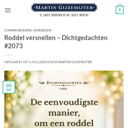
Ga
0
naar
inhoud
COMMUNICEREN
,
OORDELEN
Roddel versnellen – Dichtgedachten
#2073
GEPLAATST OP
3 JULI 2026
DOOR
MARTIN GIJZEMIJTER
03
jul