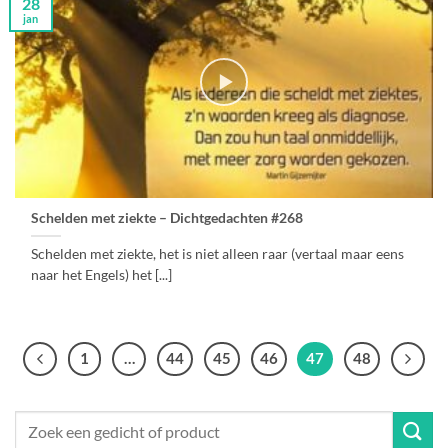
28
jan
Schelden met ziekte – Dichtgedachten #268
Schelden met ziekte, het is niet alleen raar (vertaal maar eens
naar het Engels) het [...]
1
…
44
45
46
47
48