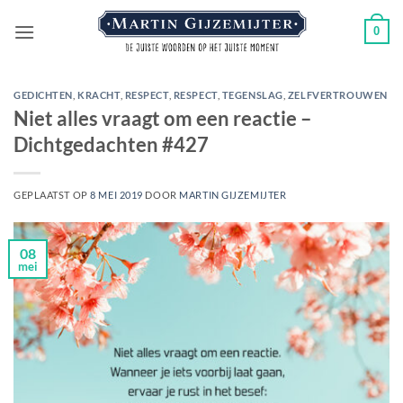
Ga
0
naar
inhoud
GEDICHTEN
,
KRACHT
,
RESPECT
,
RESPECT
,
TEGENSLAG
,
ZELFVERTROUWEN
Niet alles vraagt om een reactie –
Dichtgedachten #427
GEPLAATST OP
8 MEI 2019
DOOR
MARTIN GIJZEMIJTER
08
mei