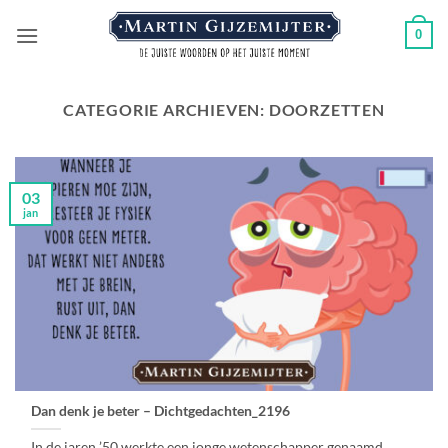
Ga
0
naar
inhoud
CATEGORIE ARCHIEVEN:
DOORZETTEN
03
jan
Dan denk je beter – Dichtgedachten_2196
In de jaren ’50 werkte een jonge wetenschapper genaamd