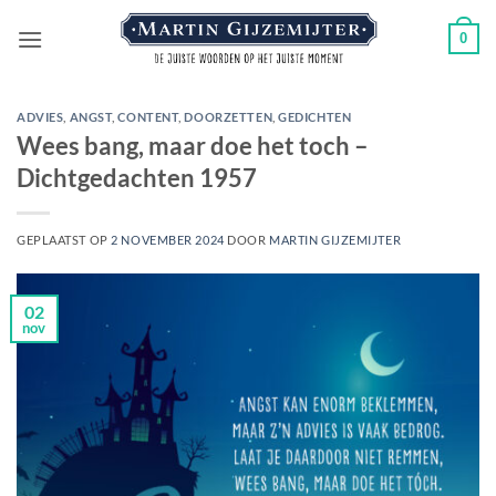
Ga
0
naar
inhoud
ADVIES
,
ANGST
,
CONTENT
,
DOORZETTEN
,
GEDICHTEN
Wees bang, maar doe het toch –
Dichtgedachten 1957
GEPLAATST OP
2 NOVEMBER 2024
DOOR
MARTIN GIJZEMIJTER
02
nov