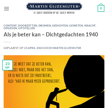
Ga
0
naar
inhoud
CONTENT
,
DOORZETTEN
,
DROMEN
,
GEDICHTEN
,
GEWETEN
,
KRACHT
,
OPGEVEN
,
UITSTELLEN
Als je beter kan – Dichtgedachten 1940
GEPLAATST OP
23 APRIL 2024
DOOR
MARTIN GIJZEMIJTER
23
apr