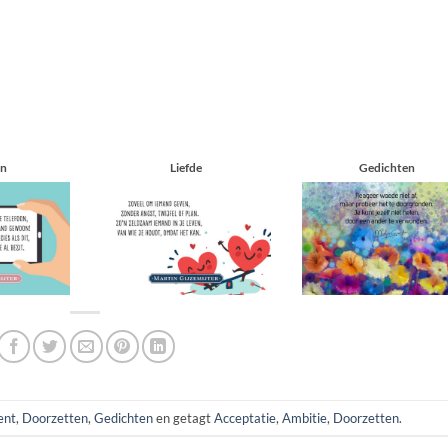
en
Liefde
Gedichten
ent
,
Doorzetten
,
Gedichten
en getagt
Acceptatie
,
Ambitie
,
Doorzetten
.