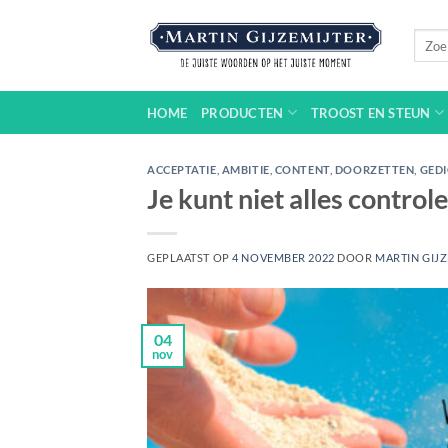
Ga
naar
Zoeke
naar:
inhoud
HOME
PRODUCTEN
TROOST EN STEUN
ACCEPTATIE
,
AMBITIE
,
CONTENT
,
DOORZETTEN
,
GED
Je kunt niet alles contro
GEPLAATST OP
4 NOVEMBER 2022
DOOR
MARTIN GIJZ
04
nov