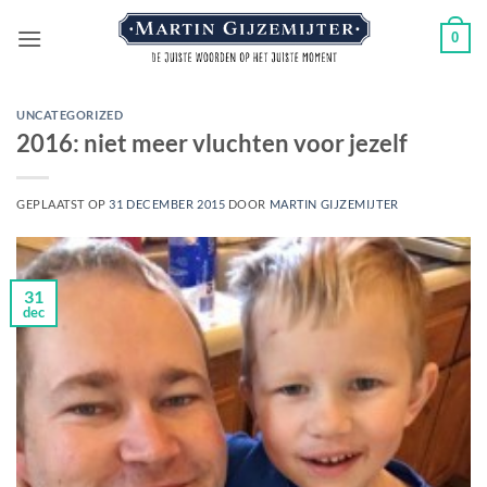
Ga
0
naar
inhoud
UNCATEGORIZED
2016: niet meer vluchten voor jezelf
GEPLAATST OP
31 DECEMBER 2015
DOOR
MARTIN GIJZEMIJTER
31
dec