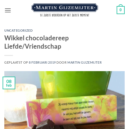
Ga
0
naar
inhoud
UNCATEGORIZED
Wikkel chocoladereep
Liefde/Vriendschap
GEPLAATST OP
8 FEBRUARI 2019
DOOR
MARTIN GIJZEMIJTER
08
feb