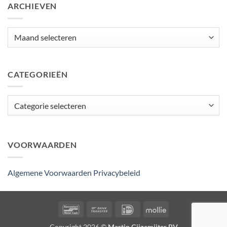
ARCHIEVEN
Archieven
CATEGORIEËN
Categorieën
VOORWAARDEN
Algemene Voorwaarden
Privacybeleid
Bancontact
Bank
IDeal
Mollie
Transfer
Copyright 2026 ©
Martin Gijzemijter BV