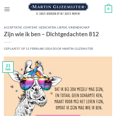
Ga
0
naar
inhoud
ACCEPTATIE
,
CONTENT
,
GEDICHTEN
,
LIEFDE
,
VRIENDSCHAP
Zijn wie ik ben – Dichtgedachten 812
GEPLAATST OP
21 FEBRUARI 2024
DOOR
MARTIN GIJZEMIJTER
21
feb