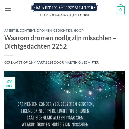
Ga
0
naar
inhoud
AMBITIE
,
CONTENT
,
DROMEN
,
GEDICHTEN
,
HOOP
Waarom dromen nodig zijn misschien –
Dichtgedachten 2252
GEPLAATST OP
29 MAART 2024
DOOR
MARTIN GIJZEMIJTER
29
mrt