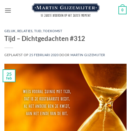
Ga
0
naar
inhoud
GELUK
,
RELATIES
,
TIJD
,
TOEKOMST
Tijd – Dichtgedachten #312
GEPLAATST OP
25 FEBRUARI 2020
DOOR
MARTIN GIJZEMIJTER
25
feb