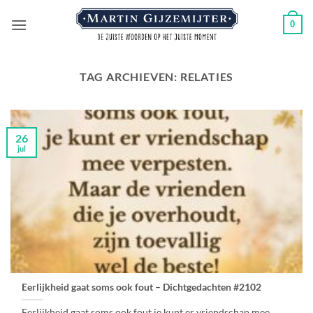
Ga
0
naar
inhoud
TAG ARCHIEVEN:
RELATIES
26
jul
Eerlijkheid gaat soms ook fout – Dichtgedachten #2102
Eerlijkheid gaat soms ook fout,je kunt er vriendschap mee