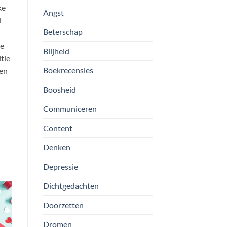
ke
Angst
d
Beterschap
ie
Blijheid
tie
Boekrecensies
nen
Boosheid
Communiceren
Content
Denken
Depressie
Dichtgedachten
Doorzetten
Dromen