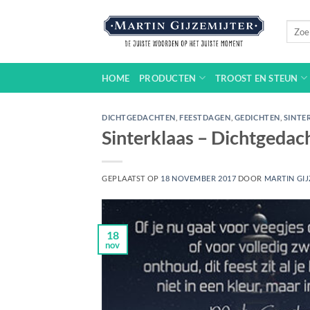
Ga
naar
Zoeke
naar:
inhoud
HOME
PRODUCTEN
TROOST EN STEUN
DICHTGEDACHTEN
,
FEESTDAGEN
,
GEDICHTEN
,
SINTE
Sinterklaas – Dichtgeda
GEPLAATST OP
18 NOVEMBER 2017
DOOR
MARTIN GIJ
18
nov