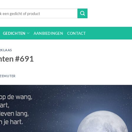
n
GEDICHTEN
AANBIEDINGEN
CONTACT
RKLAAS
chten #691
ZEMIJTER