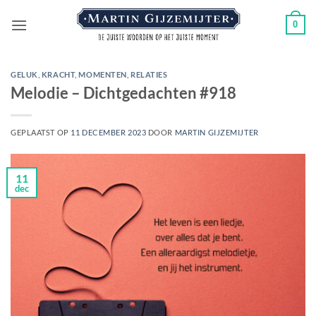
Ga
0
naar
inhoud
GELUK
,
KRACHT
,
MOMENTEN
,
RELATIES
Melodie – Dichtgedachten #918
GEPLAATST OP
11 DECEMBER 2023
DOOR
MARTIN GIJZEMIJTER
11
dec