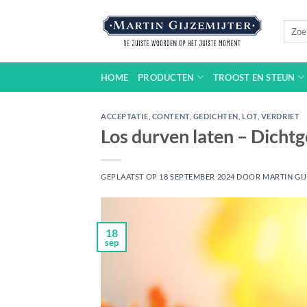
Ga
naar
Zoeke
naar:
inhoud
HOME
PRODUCTEN
TROOST EN STEUN
ACCEPTATIE
,
CONTENT
,
GEDICHTEN
,
LOT
,
VERDRIET
Los durven laten – Dich
GEPLAATST OP
18 SEPTEMBER 2024
DOOR
MARTIN GI
18
sep