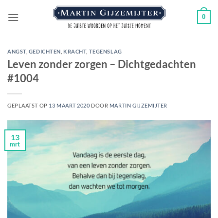
Ga
0
naar
inhoud
ANGST
,
GEDICHTEN
,
KRACHT
,
TEGENSLAG
Leven zonder zorgen – Dichtgedachten
#1004
GEPLAATST OP
13 MAART 2020
DOOR
MARTIN GIJZEMIJTER
13
mrt