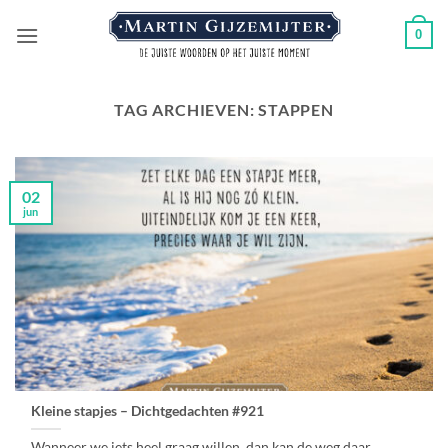
Ga
0
naar
inhoud
TAG ARCHIEVEN:
STAPPEN
02
jun
Kleine stapjes – Dichtgedachten #921
Wanneer we iets heel graag willen, dan kan de weg daar