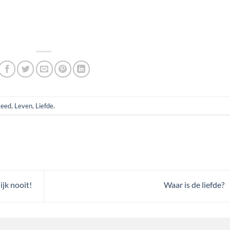
Leed
,
Leven
,
Liefde
.
jk nooit!
Waar is de liefde?