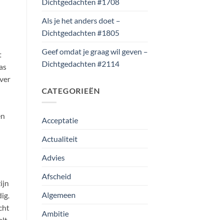
Dichtgedachten #1708
Als je het anders doet –
Dichtgedachten #1805
Geef omdat je graag wil geven –
t
Dichtgedachten #2114
as
over
CATEGORIEËN
en
Acceptatie
Actualiteit
Advies
Afscheid
ijn
Algemeen
ig.
cht
Ambitie
elt