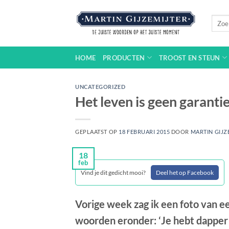
Ga
naar
Zoeke
naar:
inhoud
HOME
PRODUCTEN
TROOST EN STEUN
UNCATEGORIZED
Het leven is geen garantie
GEPLAATST OP
18 FEBRUARI 2015
DOOR
MARTIN GIJZ
18
feb
Vind je dit gedicht mooi?
Deel het op Facebook
Vorige week zag ik een foto van e
woorden eronder: ‘Je hebt dapper g