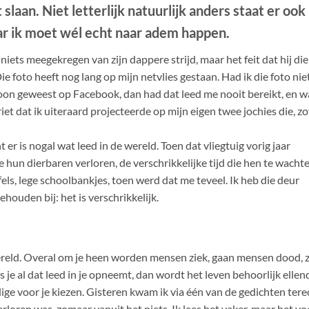
laan. Niet letterlijk natuurlijk anders staat er ook
ar ik moet wél echt naar adem happen.
 niets meegekregen van zijn dappere strijd, maar het feit dat hij die
e foto heeft nog lang op mijn netvlies gestaan. Had ik die foto nie
soon geweest op Facebook, dan had dat leed me nooit bereikt, en w
et dat ik uiteraard projecteerde op mijn eigen twee jochies die, z
r is nogal wat leed in de wereld. Toen dat vliegtuig vorig jaar
e hun dierbaren verloren, de verschrikkelijke tijd die hen te wacht
afels, lege schoolbankjes, toen werd dat me teveel. Ik heb die deur
ouden bij: het is verschrikkelijk.
ereld. Overal om je heen worden mensen ziek, gaan mensen dood, z
s je al dat leed in je opneemt, dan wordt het leven behoorlijk ellend
dige voor je kiezen. Gisteren kwam ik via één van de gedichten tere
rloren was, zomaar vanuit het niets. Ik lees het vaker, maar het vo