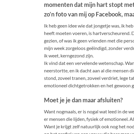
momenten dat mijn hart stopt met s
zo’n foto van mij op Facebook, ma
Ik heb geen idee wie dat jongetje was, ik heb
heeft moeten voeren, is hartverscheurend. Di
gezien, of was ik geen vrienden met die per
mijn week zorgeloos geëindigd, zonder verdri
ik weet, kerngezond zijn.
Ik vind dat een vervelende wetenschap. Want e
neerstortte, en ik dacht aan al die mensen di
stond, zoveel tranen, zoveel verdriet, lege t
emotioneel dichtgetrokken en het gewoon geh
Moet je je dan maar afsluiten?
Want nogmaals, er is nogal wat leed in de w
er mensen die lijden, fysiek of emotioneel. Al
Want je krijgt zelf natuurlijk ook nog het no
op het profiel van een vrouw die haar man ve