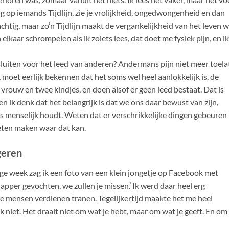
rug op iemands Tijdlijn, zie je vrolijkheid, ongedwongenheid en dan
rachtig, maar zo’n Tijdlijn maakt de vergankelijkheid van het leven w
n elkaar schrompelen als ik zoiets lees, dat doet me fysiek pijn, en ik
luiten voor het leed van anderen? Andermans pijn niet meer toela
 moet eerlijk bekennen dat het soms wel heel aanlokkelijk is, de
vrouw en twee kindjes, en doen alsof er geen leed bestaat. Dat is
 en ik denk dat het belangrijk is dat we ons daar bewust van zijn,
ons menselijk houdt. Weten dat er verschrikkelijke dingen gebeuren 
oeten maken waar dat kan.
geren
ige week zag ik een foto van een klein jongetje op Facebook met
apper gevochten, we zullen je missen.’ Ik werd daar heel erg
re mensen verdienen tranen. Tegelijkertijd maakte het me heel
k niet. Het draait niet om wat je hebt, maar om wat je geeft. En om