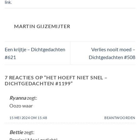
link
.
MARTIN GIJZEMIJTER
Een krijtje – Dichtgedachten
Verlies nooit moed –
#621
Dichtgedachten #508
7 REACTIES OP “
HET HOEFT NIET SNEL –
DICHTGEDACHTEN #1199
”
Ryanna
zegt:
Oozo waar
15 MEI 2024 OM 15:48
BEANTWOORDEN
Bettie
zegt:
Precies! Mooi gedicht!