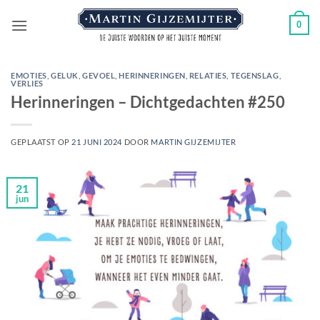
Ga
0
naar
inhoud
EMOTIES
,
GELUK
,
GEVOEL
,
HERINNERINGEN
,
RELATIES
,
TEGENSLAG
,
VERLIES
Herinneringen – Dichtgedachten #250
GEPLAATST OP
21 JUNI 2024
DOOR
MARTIN GIJZEMIJTER
21
jun