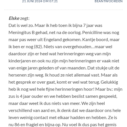
21 JUNI 2024 OM 07:21
BEANTWOORDEN
Elske
zegt:
Dat is wel zo. Maar ik heb toen ik bijna 7 jaar was
Meningitus B gehad, net na de oorlog. Penicilline was nog
maar pas weer uit Engeland gekomen. Kantje boord, maar
ik ben er nog (82). Niets van overgehouden…maar wel
daardoor zijn er heel wat herinneringen weg van mijn
kinderjaren en ook nu zijn mijn herinneringen er vaak niet
van enige jaren geleden of van maanden. Dat stukje uit de
hersenen zijn weg. Ik houd ze niet allemaal vast. Maar als
het gesprek er over gaat, komt er wel wat terug. Gelukkig
heb ik nog wel hele fijne herinneringen hoor! Maar bv.: mijn
zus is 4 jaar ouder en we hebben beslist samen gespeeld,
maar daar weet ik dus niets van meer. We zijn heel
verschillend van aard en, ik denk dat we daardoor ons hele
leven weinig contact met elkaar hadden en hebben. Ze is
nu 86 en fragiel en bijna op. Nu voel ik dus pas het gemis