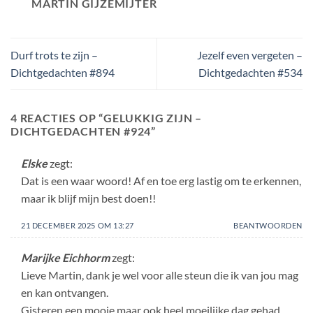
MARTIN GIJZEMIJTER
Durf trots te zijn –
Jezelf even vergeten –
Dichtgedachten #894
Dichtgedachten #534
4 REACTIES OP “
GELUKKIG ZIJN –
DICHTGEDACHTEN #924
”
Elske
zegt:
Dat is een waar woord! Af en toe erg lastig om te erkennen,
maar ik blijf mijn best doen!!
21 DECEMBER 2025 OM 13:27
BEANTWOORDEN
Marijke Eichhorm
zegt:
Lieve Martin, dank je wel voor alle steun die ik van jou mag
en kan ontvangen.
Gisteren een mooie maar ook heel moeilijke dag gehad,