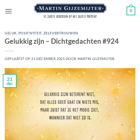
Ga
0
naar
inhoud
GELUK
,
POSITIVITEIT
,
ZELFVERTROUWEN
Gelukkig zijn – Dichtgedachten #924
GEPLAATST OP
21 DECEMBER 2025
DOOR
MARTIN GIJZEMIJTER
21
dec