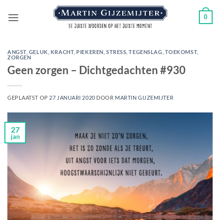
Ga
0
naar
inhoud
ANGST
,
GELUK
,
KRACHT
,
PIEKEREN
,
STRESS
,
TEGENSLAG
,
TOEKOMST
,
ZORGEN
Geen zorgen – Dichtgedachten #930
GEPLAATST OP
27 JANUARI 2020
DOOR
MARTIN GIJZEMIJTER
27
jan