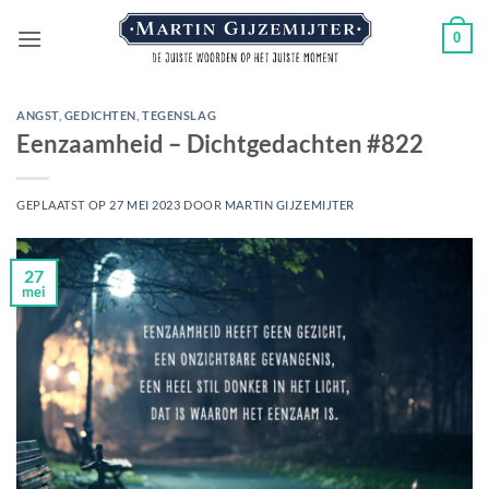
Ga
0
naar
inhoud
ANGST
,
GEDICHTEN
,
TEGENSLAG
Eenzaamheid – Dichtgedachten #822
GEPLAATST OP
27 MEI 2023
DOOR
MARTIN GIJZEMIJTER
27
mei