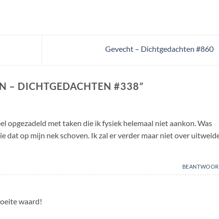
Gevecht – Dichtgedachten #860
 – DICHTGEDACHTEN #338
”
eel opgezadeld met taken die ik fysiek helemaal niet aankon. Was
e dat op mijn nek schoven. Ik zal er verder maar niet over uitweid
BEANTWOOR
moeite waard!