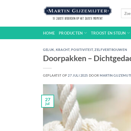
Ga
naar
Zoeke
naar:
inhoud
HOME
PRODUCTEN
TROOST EN STEUN
GELUK
,
KRACHT
,
POSITIVITEIT
,
ZELFVERTROUWEN
Doorpakken – Dichtgeda
GEPLAATST OP
27 JULI 2025
DOOR
MARTIN GIJZEMIJT
27
jul