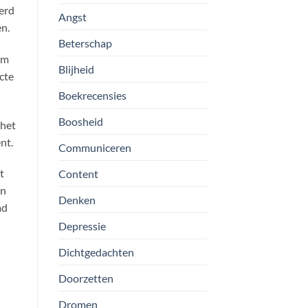
eerd
Angst
en.
Beterschap
om
Blijheid
cte
Boekrecensies
Boosheid
 het
ent.
Communiceren
t
Content
en
Denken
ad
Depressie
Dichtgedachten
Doorzetten
Dromen