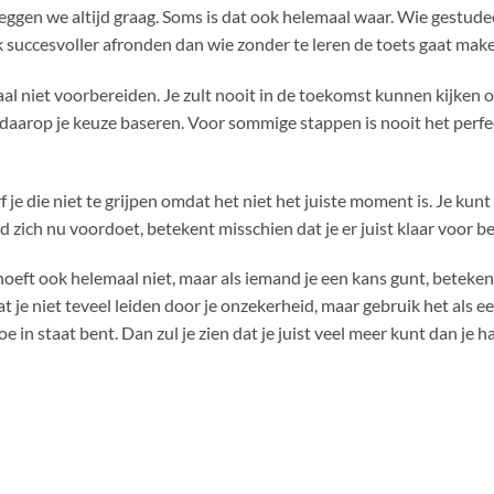
 zeggen we altijd graag. Soms is dat ook helemaal waar. Wie gestud
k succesvoller afronden dan wie zonder te leren de toets gaat mak
aal niet voorbereiden. Je zult nooit in de toekomst kunnen kijken 
n daarop je keuze baseren. Voor sommige stappen is nooit het perfe
je die niet te grijpen omdat het niet het juiste moment is. Je kunt
 zich nu voordoet, betekent misschien dat je er juist klaar voor b
 hoeft ook helemaal niet, maar als iemand je een kans gunt, beteken
t je niet teveel leiden door je onzekerheid, maar gebruik het als e
oe in staat bent. Dan zul je zien dat je juist veel meer kunt dan je h