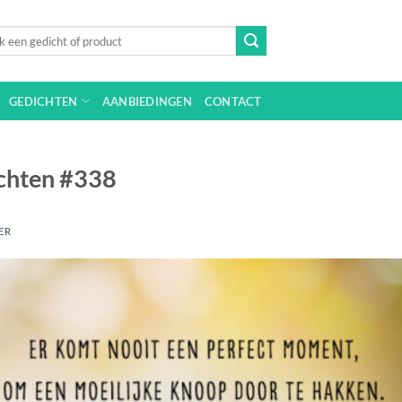
n
GEDICHTEN
AANBIEDINGEN
CONTACT
chten #338
ER