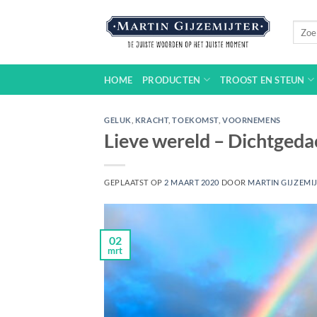
Ga
naar
Zoeke
naar:
inhoud
HOME
PRODUCTEN
TROOST EN STEUN
GELUK
,
KRACHT
,
TOEKOMST
,
VOORNEMENS
Lieve wereld – Dichtged
GEPLAATST OP
2 MAART 2020
DOOR
MARTIN GIJZEMI
02
mrt