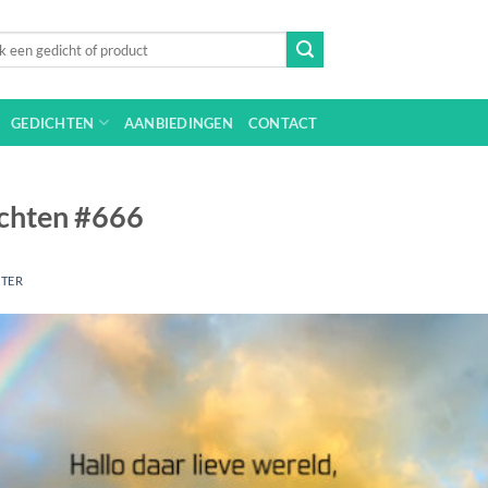
n
GEDICHTEN
AANBIEDINGEN
CONTACT
achten #666
JTER