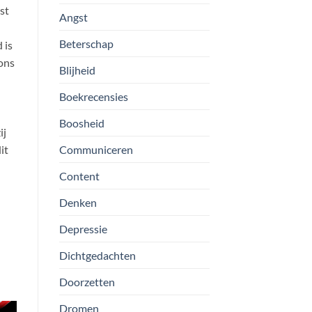
st
Angst
Beterschap
 is
 ons
Blijheid
Boekrecensies
Boosheid
ij
it
Communiceren
Content
Denken
Depressie
Dichtgedachten
Doorzetten
Dromen