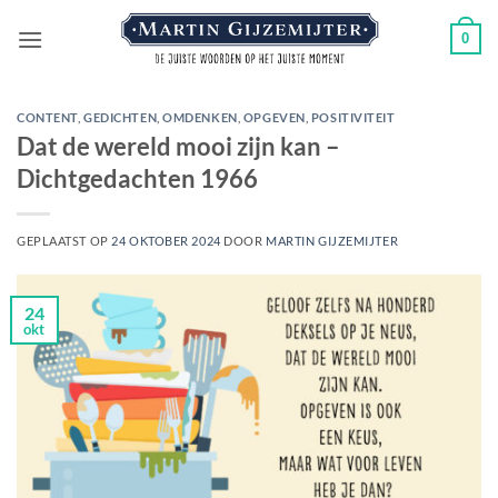
Ga
0
naar
inhoud
CONTENT
,
GEDICHTEN
,
OMDENKEN
,
OPGEVEN
,
POSITIVITEIT
Dat de wereld mooi zijn kan –
Dichtgedachten 1966
GEPLAATST OP
24 OKTOBER 2024
DOOR
MARTIN GIJZEMIJTER
24
okt