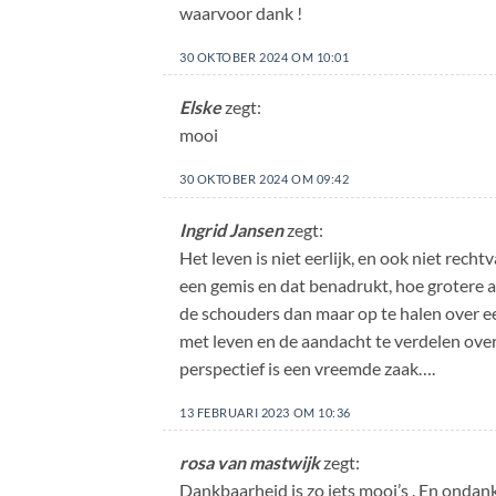
waarvoor dank !
30 OKTOBER 2024 OM 10:01
Elske
zegt:
mooi
30 OKTOBER 2024 OM 09:42
Ingrid Jansen
zegt:
Het leven is niet eerlijk, en ook niet re
een gemis en dat benadrukt, hoe grotere 
de schouders dan maar op te halen over ee
met leven en de aandacht te verdelen ove
perspectief is een vreemde zaak….
13 FEBRUARI 2023 OM 10:36
rosa van mastwijk
zegt:
Dankbaarheid is zo iets mooi’s . En ondank