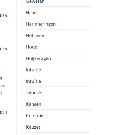
Geweten
Haast
DEN
Herinneringen
Het leven
Hoop
DEN
Hulp vragen
Intuitie
r
om
Intuïtie
aan
Jaloezie
l
Kansen
DEN
Kerstmis
Keuzes