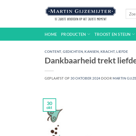
Ga
naar
Zoeke
naar:
inhoud
HOME
PRODUCTEN
TROOST EN STEUN
CONTENT
,
GEDICHTEN
,
KANSEN
,
KRACHT
,
LIEFDE
Dankbaarheid trekt liefd
GEPLAATST OP
30 OKTOBER 2024
DOOR
MARTIN GIJZ
30
okt