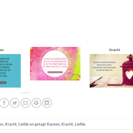
ten
Kracht
en
,
Kracht
,
Liefde
en getagt
Kansen
,
Kracht
,
Liefde
.