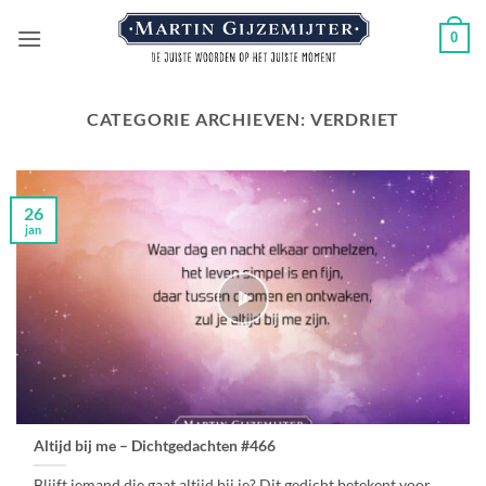
Ga
0
naar
inhoud
CATEGORIE ARCHIEVEN:
VERDRIET
26
jan
Altijd bij me – Dichtgedachten #466
Blijft iemand die gaat altijd bij je? Dit gedicht betekent voor