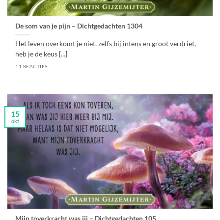
De som van je pijn – Dichtgedachten 1304
Het leven overkomt je niet, zelfs bij intens en groot verdriet,
heb je de keus [...]
11 REACTIES
15
okt
Mijn toverkracht was jij – Dichtgedachten 105