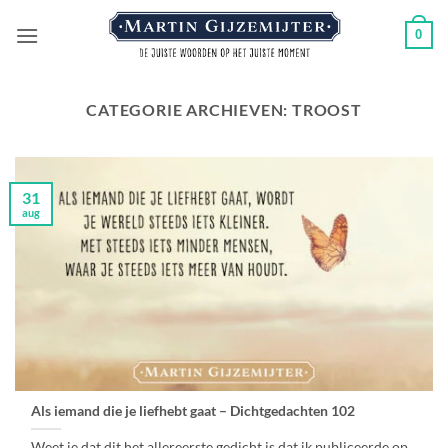
Ga
0
naar
inhoud
CATEGORIE ARCHIEVEN:
TROOST
31
aug
Als iemand die je liefhebt gaat – Dichtgedachten 102
Weet je dat dit het allereerste gedicht is dat ik publiceerde op