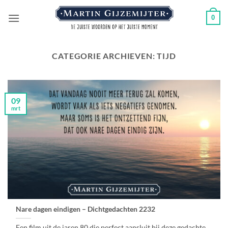
Ga
0
naar
inhoud
CATEGORIE ARCHIEVEN:
TIJD
09
mrt
Nare dagen eindigen – Dichtgedachten 2232
Een film uit de jaren 80 die perfect aansluit bij deze gedachte