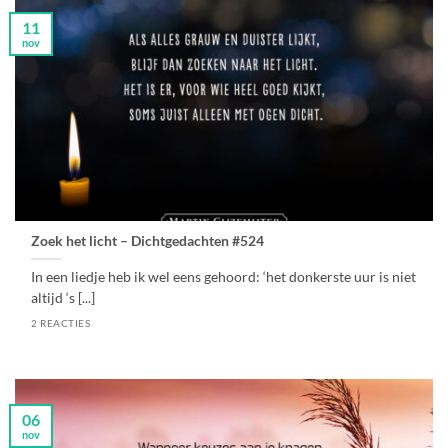
11
nov
Zoek het licht – Dichtgedachten #524
In een liedje heb ik wel eens gehoord: ‘het donkerste uur is niet
altijd ‘s [...]
2 REACTIES
06
nov