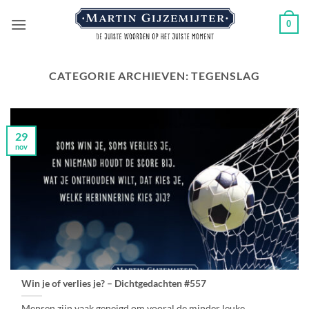
Ga
0
naar
inhoud
CATEGORIE ARCHIEVEN:
TEGENSLAG
29
nov
Win je of verlies je? – Dichtgedachten #557
Mensen zijn vaak geneigd om vooral de minder leuke