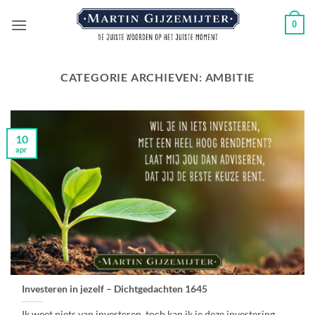
Ga
0
naar
inhoud
CATEGORIE ARCHIEVEN:
AMBITIE
10
apr
Investeren in jezelf – Dichtgedachten 1645
Ik weet niets van investeren, toch kan ik je deze investering