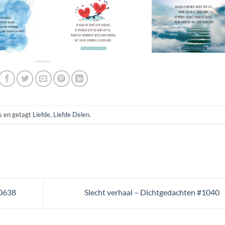
s
en getagt
Liefde
,
Liefde Delen
.
#0638
Slecht verhaal – Dichtgedachten #1040