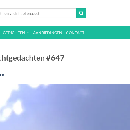
n
GEDICHTEN
AANBIEDINGEN
CONTACT
Dichtgedachten #647
TER