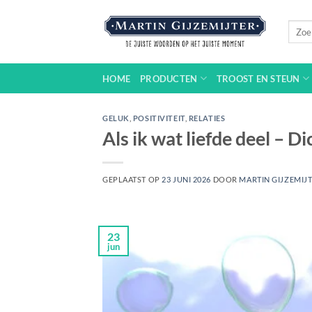
Ga
naar
Zoeke
naar:
inhoud
HOME
PRODUCTEN
TROOST EN STEUN
GELUK
,
POSITIVITEIT
,
RELATIES
Als ik wat liefde deel – 
GEPLAATST OP
23 JUNI 2026
DOOR
MARTIN GIJZEMIJ
23
jun