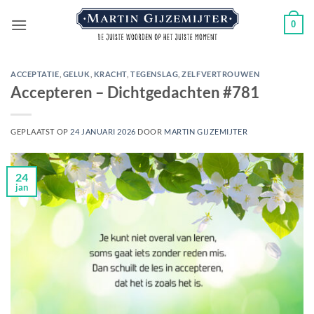
Ga
0
naar
inhoud
ACCEPTATIE
,
GELUK
,
KRACHT
,
TEGENSLAG
,
ZELFVERTROUWEN
Accepteren – Dichtgedachten #781
GEPLAATST OP
24 JANUARI 2026
DOOR
MARTIN GIJZEMIJTER
24
jan