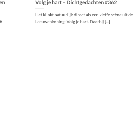
ten
Volg je hart – Dichtgedachten #362
Het klinkt natuurlijk direct als een kleffe scène uit de
De
Leeuwenkoning: Volg je hart. Daarbij [...]