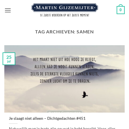
Ga
0
naar
inhoud
TAG ARCHIEVEN:
SAMEN
25
jul
Je slaagt niet alleen – Dichtgedachten #451
Natuurlijk mag je trots zijn op wat je hebt bereikt. Voor alles