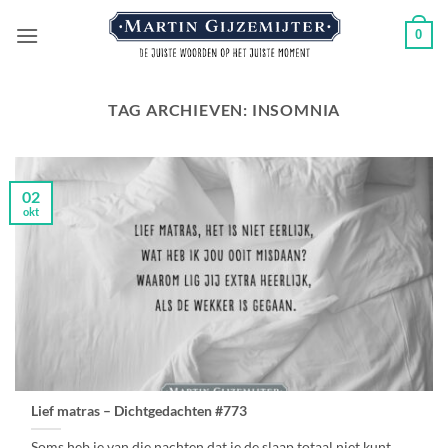
Ga
0
naar
inhoud
TAG ARCHIEVEN:
INSOMNIA
02
okt
Lief matras – Dichtgedachten #773
Soms heb je van die nachten dat je de slaap totaal niet kunt