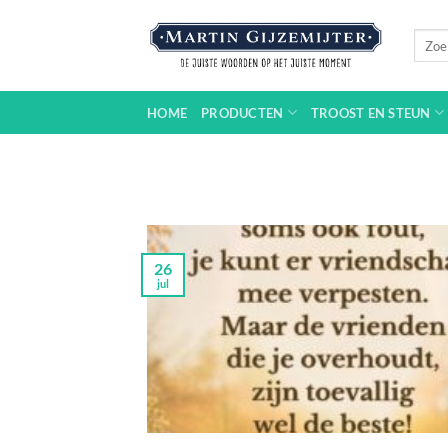
Ga
naar
Zoeke
naar:
inhoud
HOME
PRODUCTEN
TROOST EN STEUN
26
jul