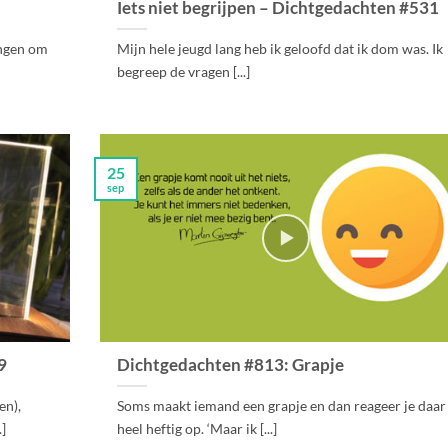
Iets niet begrijpen – Dichtgedachten #531
ingen om
Mijn hele jeugd lang heb ik geloofd dat ik dom was. Ik
begreep de vragen [...]
25
sep
9
Dichtgedachten #813: Grapje
en),
Soms maakt iemand een grapje en dan reageer je daar
.]
heel heftig op. ‘Maar ik [...]