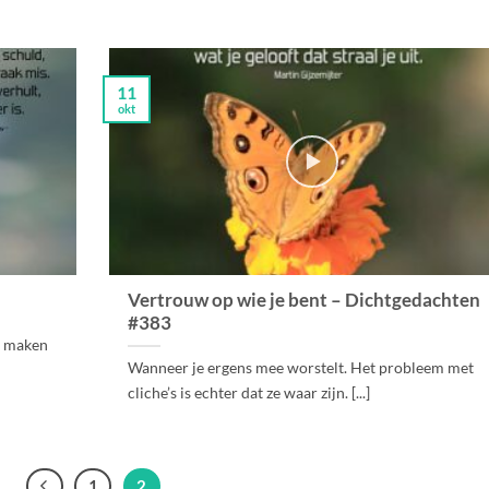
11
okt
Vertrouw op wie je bent – Dichtgedachten
#383
te maken
Wanneer je ergens mee worstelt. Het probleem met
cliche’s is echter dat ze waar zijn. [...]
1
2