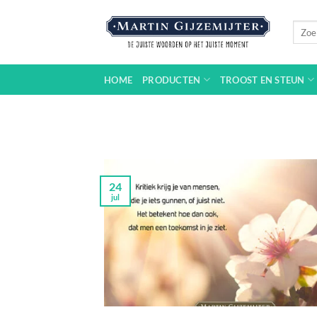
Ga
naar
Zoeke
naar:
inhoud
HOME
PRODUCTEN
TROOST EN STEUN
24
jul