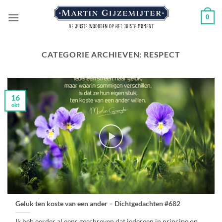
Ga
0
naar
inhoud
CATEGORIE ARCHIEVEN:
RESPECT
16
okt
Geluk ten koste van een ander – Dichtgedachten #682
Ik heb eerder al eens geschreven dat iedereen in principe op