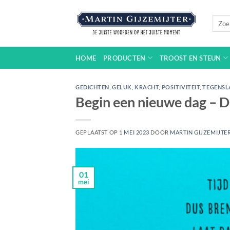
Ga
naar
Zoeke
naar:
inhoud
HOME
PRODUCTEN
TROOST EN STEUN
GEDICHTEN
,
GELUK
,
KRACHT
,
POSITIVITEIT
,
TEGENSL
Begin een nieuwe dag – 
GEPLAATST OP
1 MEI 2023
DOOR
MARTIN GIJZEMIJTE
01
mei