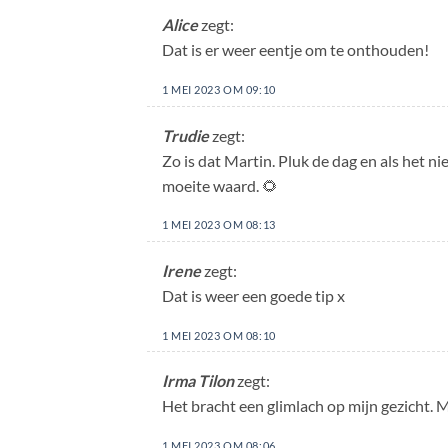
Alice
zegt:
Dat is er weer eentje om te onthouden!
1 MEI 2023 OM 09:10
Trudie
zegt:
Zo is dat Martin. Pluk de dag en als het ni
moeite waard. 🌻
1 MEI 2023 OM 08:13
Irene
zegt:
Dat is weer een goede tip x
1 MEI 2023 OM 08:10
Irma Tilon
zegt:
Het bracht een glimlach op mijn gezicht. 
1 MEI 2023 OM 08:06