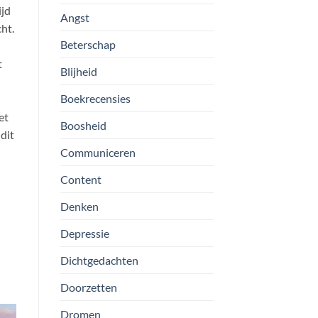
ijd
Angst
ht.
Beterschap
t
Blijheid
Boekrecensies
et
Boosheid
dit
Communiceren
Content
Denken
Depressie
Dichtgedachten
Doorzetten
Dromen