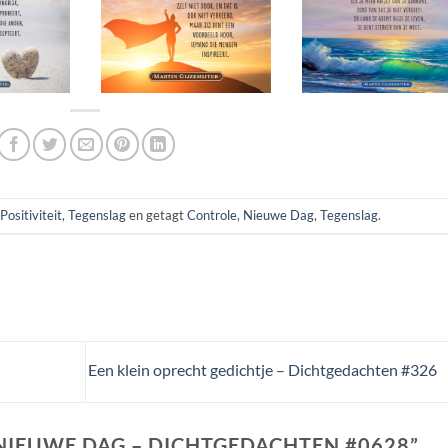
Positiviteit
,
Tegenslag
en getagt
Controle
,
Nieuwe Dag
,
Tegenslag
.
Een klein oprecht gedichtje – Dichtgedachten #326
 NIEUWE DAG – DICHTGEDACHTEN #0628
”