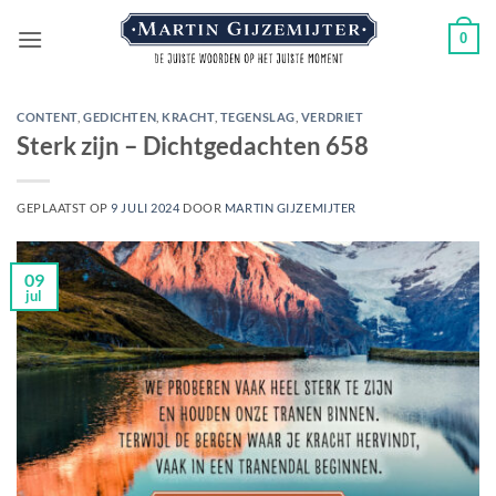
Ga
0
naar
inhoud
CONTENT
,
GEDICHTEN
,
KRACHT
,
TEGENSLAG
,
VERDRIET
Sterk zijn – Dichtgedachten 658
GEPLAATST OP
9 JULI 2024
DOOR
MARTIN GIJZEMIJTER
09
jul