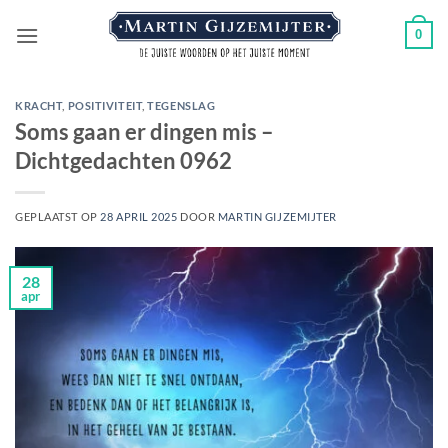
Ga
0
naar
inhoud
KRACHT
,
POSITIVITEIT
,
TEGENSLAG
Soms gaan er dingen mis –
Dichtgedachten 0962
GEPLAATST OP
28 APRIL 2025
DOOR
MARTIN GIJZEMIJTER
28
apr