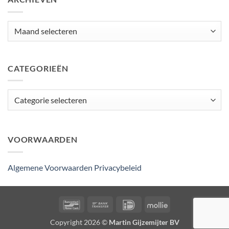
Archieven
CATEGORIEËN
Categorieën
VOORWAARDEN
Algemene Voorwaarden
Privacybeleid
Bancontact
Bank
IDeal
Mollie
Transfer
Copyright 2026 ©
Martin Gijzemijter BV