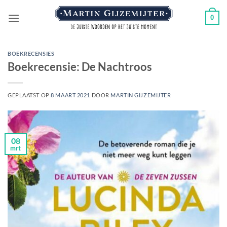
Ga
0
naar
inhoud
BOEKRECENSIES
Boekrecensie: De Nachtroos
GEPLAATST OP
8 MAART 2021
DOOR
MARTIN GIJZEMIJTER
08
mrt