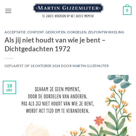
Ga
0
naar
inhoud
ACCEPTATIE
,
CONTENT
,
GEDICHTEN
,
OORDELEN
,
ZELFONTWIKKELING
Als jij niet houdt van wie je bent –
Dichtgedachten 1972
GEPLAATST OP
18 OKTOBER 2024
DOOR
MARTIN GIJZEMIJTER
18
okt