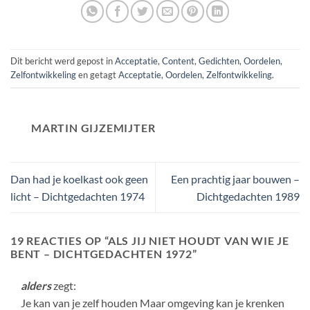
Dit bericht werd gepost in
Acceptatie
,
Content
,
Gedichten
,
Oordelen
,
Zelfontwikkeling
en getagt
Acceptatie
,
Oordelen
,
Zelfontwikkeling
.
MARTIN GIJZEMIJTER
Dan had je koelkast ook geen
Een prachtig jaar bouwen –
licht – Dichtgedachten 1974
Dichtgedachten 1989
19 REACTIES OP “
ALS JIJ NIET HOUDT VAN WIE JE
BENT – DICHTGEDACHTEN 1972
”
alders
zegt:
Je kan van je zelf houden Maar omgeving kan je krenken