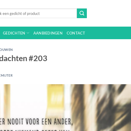
n
GEDICHTEN
AANBIEDINGEN
CONTACT
ROUWEN
edachten #203
EMIJTER