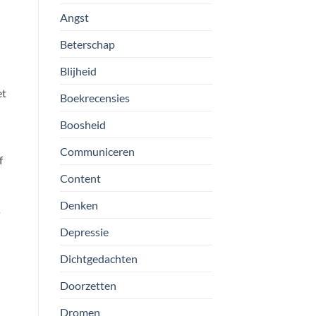
Angst
Beterschap
Blijheid
et
Boekrecensies
Boosheid
Communiceren
f
Content
Denken
s
Depressie
Dichtgedachten
Doorzetten
Dromen