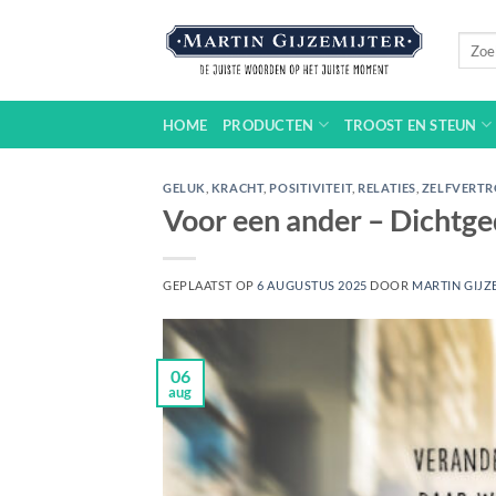
Ga
naar
Zoeke
naar:
inhoud
HOME
PRODUCTEN
TROOST EN STEUN
GELUK
,
KRACHT
,
POSITIVITEIT
,
RELATIES
,
ZELFVERT
Voor een ander – Dichtg
GEPLAATST OP
6 AUGUSTUS 2025
DOOR
MARTIN GIJZ
06
aug