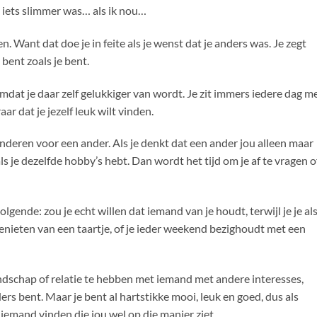
et iets slimmer was… als ik nou…
n. Want dat doe je in feite als je wenst dat je anders was. Je zegt
 bent zoals je bent.
omdat je daar zelf gelukkiger van wordt. Je zit immers iedere dag m
ar dat je jezelf leuk wilt vinden.
nderen voor een ander. Als je denkt dat een ander jou alleen maar
 als je dezelfde hobby’s hebt. Dan wordt het tijd om je af te vragen o
volgende: zou je echt willen dat iemand van je houdt, terwijl je je al
enieten van een taartje, of je ieder weekend bezighoudt met een
ndschap of relatie te hebben met iemand met andere interesses,
ers bent. Maar je bent al hartstikke mooi, leuk en goed, dus als
 iemand vinden die jou wel op die manier ziet.